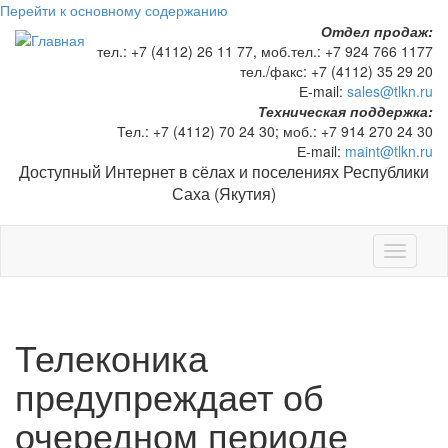
Перейти к основному содержанию
Отдел продаж:
тел.:
+7 (4112) 26 11 77
, моб.тел.:
+7 924 766 1177
тел./факс:
+7 (4112) 35 29 20
Е-mail:
sales@tlkn.ru
Техническая поддержка:
Тел.:
+7 (4112) 70 24 30
; моб.:
+7 914 270 24 30
Е-mail:
maint@tlkn.ru
Доступный Интернет в сёлах и поселениях Республики
Саха (Якутия)
Toggle
navigati
Телеконика
предупреждает об
очередном периоде