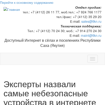
Перейти к основному содержанию
Отдел продаж:
тел.:
+7 (4112) 26 11 77
, моб.тел.:
+7 924 766 1177
тел./факс:
+7 (4112) 35 29 20
Е-mail:
sales@tlkn.ru
Техническая поддержка:
Тел.:
+7 (4112) 70 24 30
; моб.:
+7 914 270 24 30
Е-mail:
maint@tlkn.ru
Доступный Интернет в сёлах и поселениях Республики
Саха (Якутия)
Toggle
navigati
Эксперты назвали
самые небезопасные
устройства в интернете