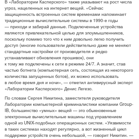
В «Лаборатории Касперского» также указывают на рост числа
угроз, нацеленных на интернет вещей. «Сейчас
защищенность встроенных систем временами напоминает
традиционные вычислительные системы в 1990-е годы
— приходи и забирай данные. Подключенные устройства
являются привлекательной целью для злоумышленников,
поскольку помимо того что к ним довольно легко получить
доступ (многие пользователи действительно даже не меняют
стандартные настройки от производителя и редко
устанавливают обновления прошивок), они
к тому же подключены к сети в режиме 24/7. А значит, став
частью ботнета (компьютерная сеть, состоящая из некоторого
количества запущенных ботов), их можно использовать
в любое время дня и ночи», — отметил антивирусный эксперт
«Лаборатории Касперского» Денис Легезо.
По словам Сергея Никитина, заместителя руководителя
Лаборатории компьютерной криминалистики компании Group-
IB, большинство «умных» вещей — это обыкновенные
электронные вычислительные машины под управлением
одной из UNIX-подобных операционных систем. «Уязвимости
в таких системах находят регулярно, а вот жизненный цикл
поддержки устройств очень небольшой, — говорит Никитин. —