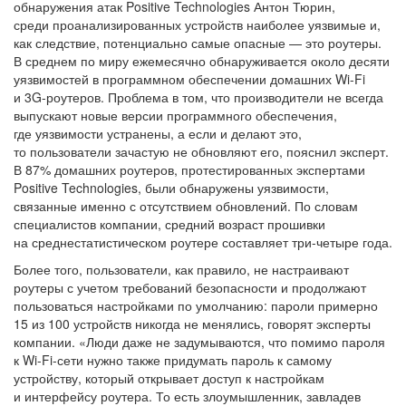
обнаружения атак Positive Technologies Антон Тюрин,
среди проанализированных устройств наиболее уязвимые и,
как следствие, потенциально самые опасные — это роутеры.
В среднем по миру ежемесячно обнаруживается около десяти
уязвимостей в программном обеспечении домашних Wi-Fi
и 3G-роутеров. Проблема в том, что производители не всегда
выпускают новые версии программного обеспечения,
где уязвимости устранены, а если и делают это,
то пользователи зачастую не обновляют его, пояснил эксперт.
В 87% домашних роутеров, протестированных экспертами
Positive Technologies, были обнаружены уязвимости,
связанные именно с отсутствием обновлений. По словам
специалистов компании, средний возраст прошивки
на среднестатистическом роутере составляет три-четыре года.
Более того, пользователи, как правило, не настраивают
роутеры с учетом требований безопасности и продолжают
пользоваться настройками по умолчанию: пароли примерно
15 из 100 устройств никогда не менялись, говорят эксперты
компании. «Люди даже не задумываются, что помимо пароля
к Wi-Fi-сети нужно также придумать пароль к самому
устройству, который открывает доступ к настройкам
и интерфейсу роутера. То есть злоумышленник, завладев