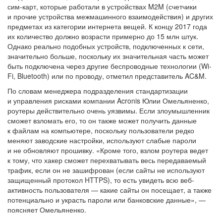
сим-карт, которые работали в устройствах M2M (счетчики
и прочие устройства межмашинного взаимодействия) и других
предметах из категории интернета вещей. К концу 2017 года
их количество должно возрасти примерно до 15 млн штук.
Однако реально подобных устройств, подключенных к сети,
значительно больше, поскольку их значительная часть может
быть подключена через другие беспроводные технологии (Wi-
Fi, Bluetooth) или по проводу, отметил представитель AC&M.
По словам менеджера подразделения стандартизации
и управления рисками компании Acronis Юлии Омельяненко,
роутеры действительно очень уязвимы. Если злоумышленник
сможет взломать его, то он также может получить данные
к файлам на компьютере, поскольку пользователи редко
меняют заводские настройки, используют слабые пароли
и не обновляют прошивку. «Кроме того, взлом роутера ведет
к тому, что хакер сможет перехватывать весь передаваемый
трафик, если он не зашифрован (если сайты не используют
защищенный протокол HTTPS), то есть увидеть всю веб-
активность пользователя — какие сайты он посещает, а также
потенциально и украсть пароли или банковские данные», —
поясняет Омельяненко.