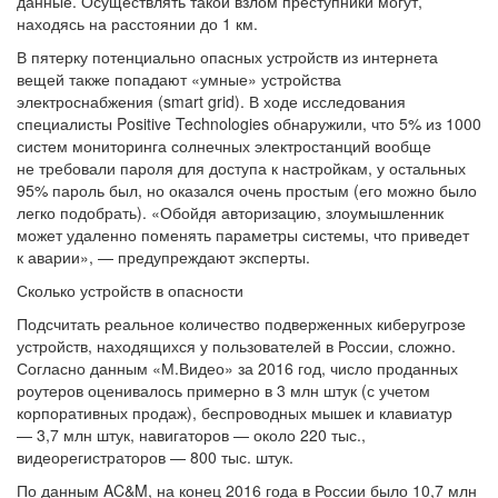
данные. Осуществлять такой взлом преступники могут,
находясь на расстоянии до 1 км.
В пятерку потенциально опасных устройств из интернета
вещей также попадают «умные» устройства
электроснабжения (smart grid). В ходе исследования
специалисты Positive Technologies обнаружили, что 5% из 1000
систем мониторинга солнечных электростанций вообще
не требовали пароля для доступа к настройкам, у остальных
95% пароль был, но оказался очень простым (его можно было
легко подобрать). «Обойдя авторизацию, злоумышленник
может удаленно поменять параметры системы, что приведет
к аварии», — предупреждают эксперты.
Сколько устройств в опасности
Подсчитать реальное количество подверженных киберугрозе
устройств, находящихся у пользователей в России, сложно.
Согласно данным «М.Видео» за 2016 год, число проданных
роутеров оценивалось примерно в 3 млн штук (с учетом
корпоративных продаж), беспроводных мышек и клавиатур
— 3,7 млн штук, навигаторов — около 220 тыс.,
видеорегистраторов — 800 тыс. штук.
По данным AC&M, на конец 2016 года в России было 10,7 млн