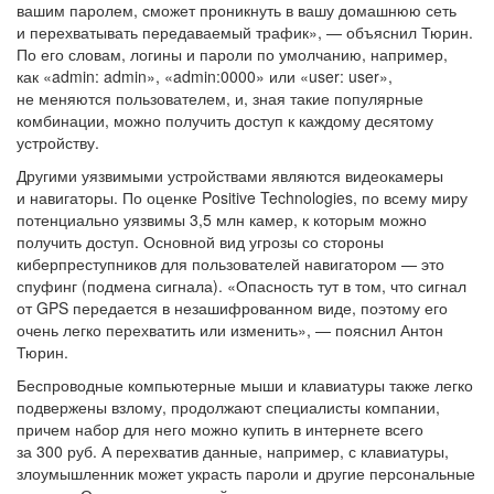
вашим паролем, сможет проникнуть в вашу домашнюю сеть
и перехватывать передаваемый трафик», — объяснил Тюрин.
По его словам, логины и пароли по умолчанию, например,
как «admin: admin», «admin:0000» или «user: user»,
не меняются пользователем, и, зная такие популярные
комбинации, можно получить доступ к каждому десятому
устройству.
Другими уязвимыми устройствами являются видеокамеры
и навигаторы. По оценке Positive Technologies, по всему миру
потенциально уязвимы 3,5 млн камер, к которым можно
получить доступ. Основной вид угрозы со стороны
киберпреступников для пользователей навигатором — это
спуфинг (подмена сигнала). «Опасность тут в том, что сигнал
от GPS передается в незашифрованном виде, поэтому его
очень легко перехватить или изменить», — пояснил Антон
Тюрин.
Беспроводные компьютерные мыши и клавиатуры также легко
подвержены взлому, продолжают специалисты компании,
причем набор для него можно купить в интернете всего
за 300 руб. А перехватив данные, например, с клавиатуры,
злоумышленник может украсть пароли и другие персональные