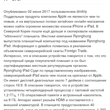
Опубликовано 02 июня 2017 пользователем
dmitriy
Поддельные продукты компании Apple не являются чем-то
новым, и на виртуальных полках китайских онлайн-магазинов
можно найти огромное множество клонов iPhone и iPad. В
Северной Корее пошли ещё дальше и скопировали название
"яблочного" планшета. Местная компания Ryonghung
выпустила планшетный компьютер под названием Ryonghung
iPad. Информация о девайсе появилась в рекламном
объявлении северокорейской газеты Foreign Trade.
Интересно, что в описании устройства говорится о том, что это
популярный среди покупателей планшет и он был
сертифицирован местным регулирующим органом.
Ryonghung iPad Судя по представленному изображению,
северокорейский iPad мало чем похож на оригинал от Apple.
Он имеет дисплей диагональю около 7 дюймов с соотношение
сторон 16:9. В описании говорится, что в устройстве
установлены четырёхядерный процессор с тактовой частотой
1,2 ГГц, 1 ГБ оперативной памяти и встроенный накопитель
на 8 ГБ. Аппарат имеет разъём HDMI и поставляется с
внешней клавиатурой. В планшете предустановлено 40
приложений, одно из которых способно диагностировать 1 200